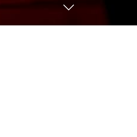
Nous sélectionnons pour vous les vins des
meilleures appellations issus de vignerons
indépendants avec de belles découvertes
et des domaines de grande renommée.
Notre gamme de plus de 500 références
couvre un panel de prix large pour une
qualité qui fait notre fierté à partager