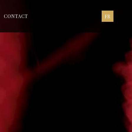
CONTACT
FR