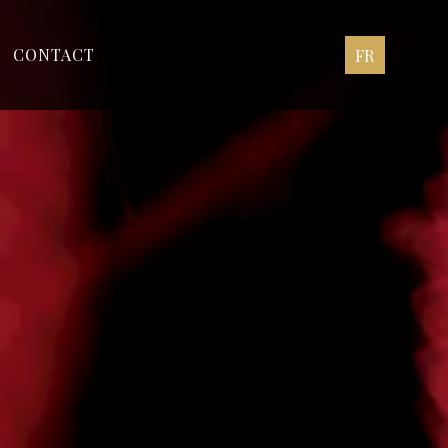
CONTACT
FR