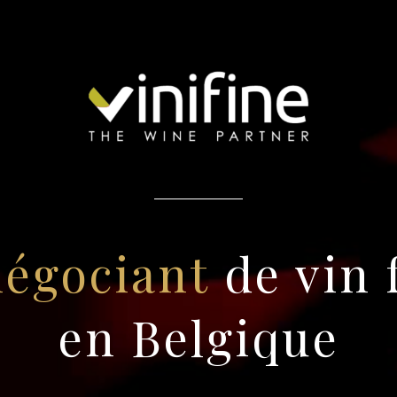
négociant
de vin 
en Belgique