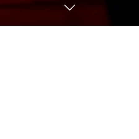
Nous sélectionnons pour vous les vins des
meilleures appellations issus de vignerons
indépendants avec de belles découvertes
et des domaines de grande renommée.
Notre gamme de plus de 500 références
couvre un panel de prix large pour une
qualité qui fait notre fierté à partager