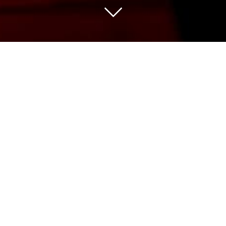
Nous sélectionnons pour vous les vins des
meilleures appellations issus de vignerons
indépendants avec de belles découvertes
et des domaines de grande renommée.
Notre gamme de plus de 500 références
couvre un panel de prix large pour une
qualité qui fait notre fierté à partager