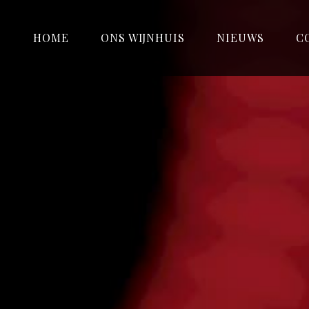
HOME
ONS WIJNHUIS
NIEUWS
C