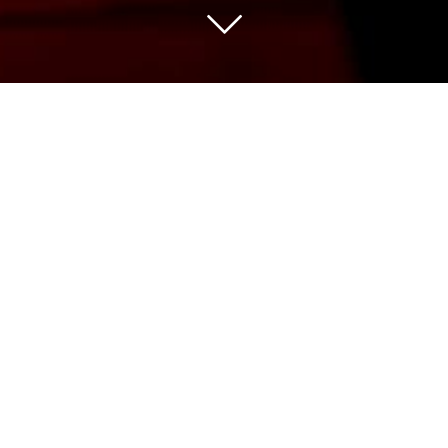
Nous sélectionnons pour vous les vins des
meilleures appellations issus de vignerons
indépendants avec de belles découvertes
et des domaines de grande renommée.
Notre gamme de plus de 500 références
couvre un panel de prix large pour une
qualité qui fait notre fierté à partager