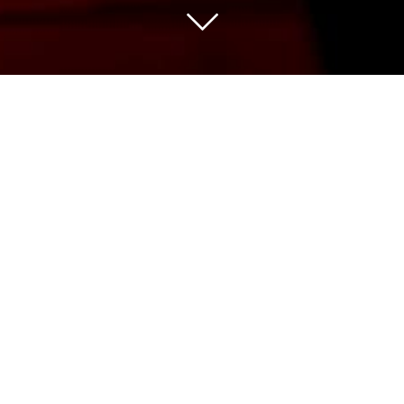
Nous sélectionnons pour vous les vins des
meilleures appellations issus de vignerons
indépendants avec de belles découvertes
et des domaines de grande renommée.
Notre gamme de plus de 500 références
couvre un panel de prix large pour une
qualité qui fait notre fierté à partager