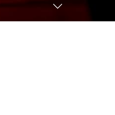
Nous sélectionnons pour vous les vins des
meilleures appellations issus de vignerons
indépendants avec de belles découvertes
et des domaines de grande renommée.
Notre gamme de plus de 500 références
couvre un panel de prix large pour une
qualité qui fait notre fierté à partager