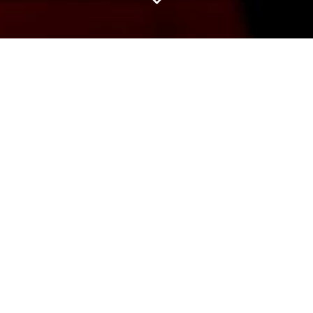
Wij selecteren voor u de wijnen met de
beste appellations van onafhankelijke
wijnbouwers. Reken daarbij op mooie
ontdekkingen en gerenommeerde
wijndomeinen. Ons assortiment van meer
dan 500 referenties omvat een breed
scala aan prijzen voor een kwaliteit waar