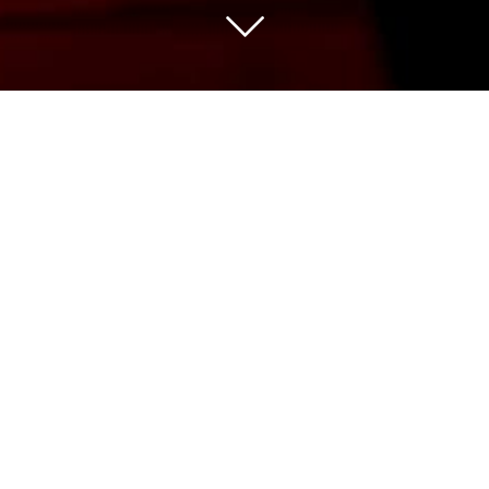
Nous sélectionnons pour vous les vins des
meilleures appellations issus de vignerons
indépendants avec de belles découvertes
et des domaines de grande renommée.
Notre gamme de plus de 500 références
couvre un panel de prix large pour une
qualité qui fait notre fierté à partager