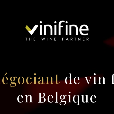
négociant
de vin 
en Belgique