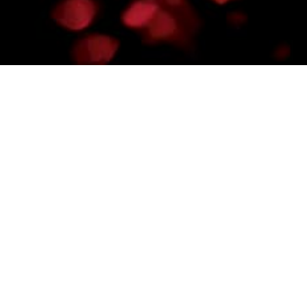
 appellations issus de vignerons
omaines de grande renommée. Notre
prix large pour une qualité qui fait