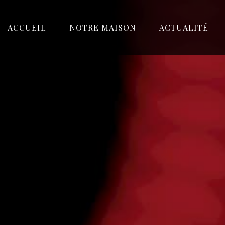
ACCUEIL
NOTRE MAISON
ACTUALITÉ