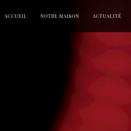
ACCUEIL
NOTRE MAISON
ACTUALITÉ