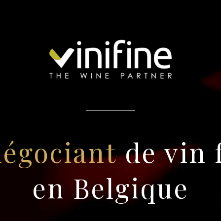
négociant
de vin 
en Belgique