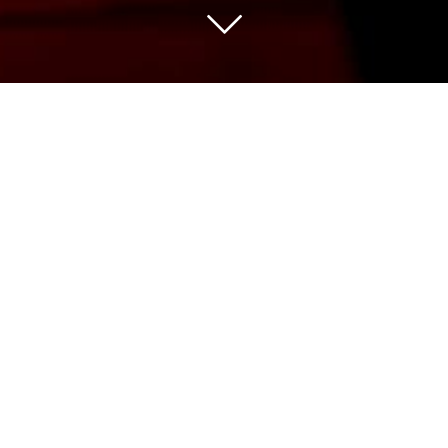
Nous sélectionnons pour vous les vins des
meilleures appellations issus de vignerons
indépendants avec de belles découvertes
et des domaines de grande renommée.
Notre gamme de plus de 500 références
couvre un panel de prix large pour une
qualité qui fait notre fierté à partager