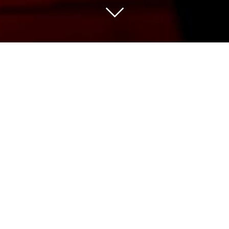
Nous sélectionnons pour vous les vins des
meilleures appellations issus de vignerons
indépendants avec de belles découvertes
et des domaines de grande renommée.
Notre gamme de plus de 500 références
couvre un panel de prix large pour une
qualité qui fait notre fierté à partager