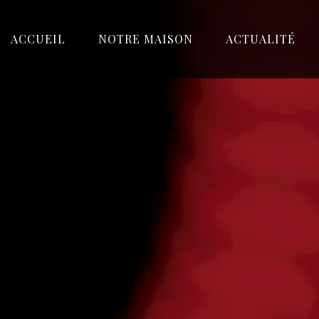
ACCUEIL
NOTRE MAISON
ACTUALITÉ