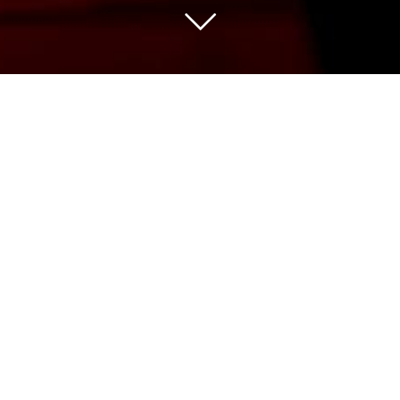
Nous sélectionnons pour vous les vins des
meilleures appellations issus de vignerons
indépendants avec de belles découvertes
et des domaines de grande renommée.
Notre gamme de plus de 500 références
couvre un panel de prix large pour une
qualité qui fait notre fierté à partager